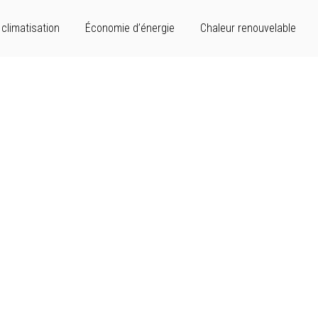
climatisation
Économie d’énergie
Chaleur renouvelable
nR : Conseils et nouveautés
hauffage idéal pour votre maison