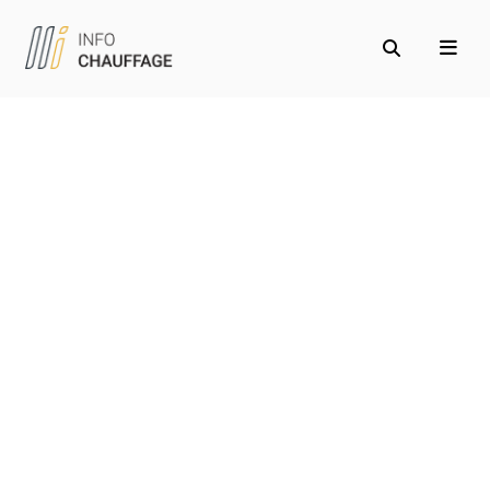
Accueil
/
Économie d'énergie
Économie d’énergie
Réduisez vos dépenses énergétiques tout en améliorant
votre confort grâce à des stratégies efficaces
d’économies d’énergie. Découvrez comment bénéficier
des aides financières et réglementations en vigueur pour
alléger le coût de vos projets de rénovation énergétique.