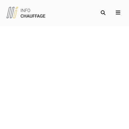
Accueil
/
Chauffage & clim
Chauffage & clim
Maximisez votre confort tout en réduisant vos factures
énergétiques grâce à nos conseils experts sur le
chauffage et la climatisation. Que vous cherchiez à
maintenir une chaleur agréable en hiver ou à rester frais
en été, nous vous guidons pour choisir les meilleures