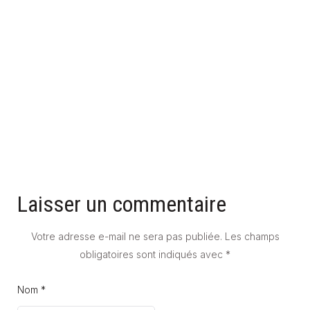
POMPE À CHALEUR EAU-EAU : TOUT CE QUE VOUS DEVEZ
SAVOIR
31 mai 2025
Laisser un commentaire
Votre adresse e-mail ne sera pas publiée.
Les champs
obligatoires sont indiqués avec
*
Nom *