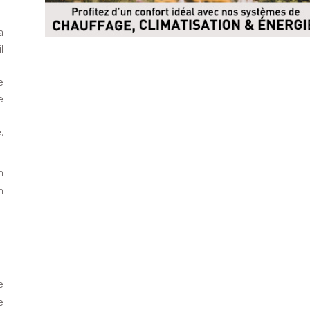
a
l
e
e
.
n
n
e
e