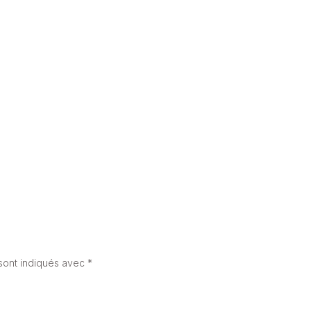
POMPE À CHALEUR EAU-EAU : TOUT CE QUE VOUS DEVEZ SAVOIR
31 mai 2025
sont indiqués avec
*