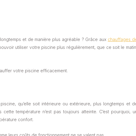
lus longtemps et de manière plus agréable ? Grâce aux
chauffages d
uvoir utiliser votre piscine plus régulièrement, que ce soit le matin
auffer votre piscine efficacement.
cine, qu’elle soit intérieure ou extérieure, plus longtemps et d
cette température n’est pas toujours atteinte. C’est pourquoi, u
mpérature confort.
mme leurs coûts de fonctionnement ne se valent pas.