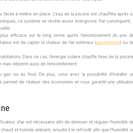
us facile à mettre en place. L’eau de la piscine est chauffée après s
estiques, ce système se révèle assez énergivore. Par conséquent, i
uelle.
la plus efficace sur le long terme après l’amortissement du prix d
aleur est de capter la chaleur de l’air extérieur (
aérothermie
) ou d
abitations. Dans ce cas, l’énergie solaire chauffe l’eau de la piscine
ite mais dépend aussi de l’ensoleillement.
az ou au fioul. De plus, vous avez la possibilité d’installer u
 permet de réaliser des économies et vous garantit une utilisatio
ine
cateur d’air est nécessaire afin de diminuer et réguler l’humidité d
 chaud et humide ambiant, ensuite il le refroidit afin que l’humidité s