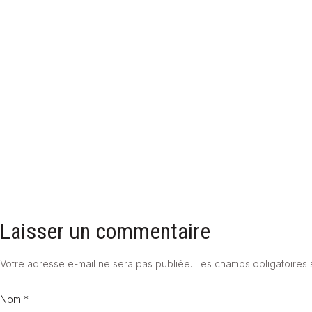
POMPES À CHALEUR HYBRIDES : SOLUTIONS CONCRÈTES POUR
L'HABITAT MODERNE
17 juin 2025
Laisser un commentaire
Votre adresse e-mail ne sera pas publiée.
Les champs obligatoires 
Nom *