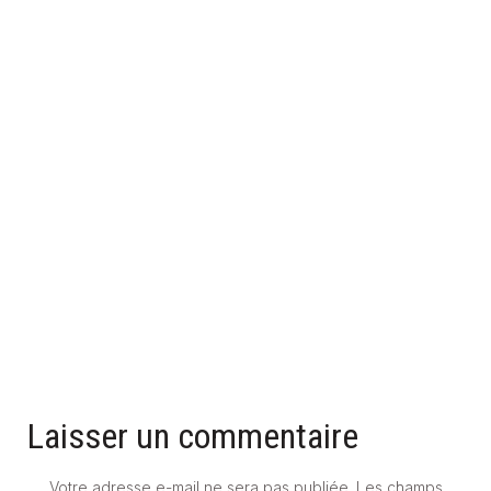
POMPE À CHALEUR EAU-EAU : TOUT CE QUE VOUS DEVEZ
SAVOIR
31 mai 2025
Laisser un commentaire
Votre adresse e-mail ne sera pas publiée.
Les champs