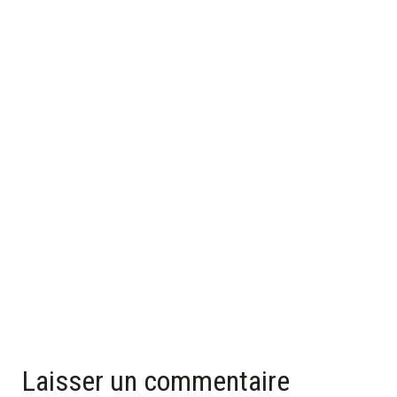
POMPE À CHALEUR EAU-EAU : TOUT CE QUE VOUS DEVEZ
SAVOIR
31 mai 2025
Laisser un commentaire