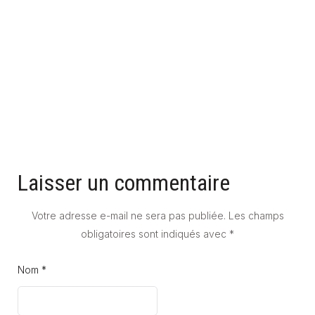
POMPE À CHALEUR EAU-EAU : TOUT CE QUE VOUS DEVEZ
SAVOIR
31 mai 2025
Laisser un commentaire
Votre adresse e-mail ne sera pas publiée.
Les champs
obligatoires sont indiqués avec
*
Nom *