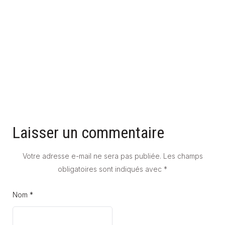
PANNEAU SOLAIRE AÉROTHERMIQUE : QU'EST-CE QUE C'EST
?
20 mai 2025
Laisser un commentaire
Votre adresse e-mail ne sera pas publiée.
Les champs
obligatoires sont indiqués avec
*
Nom *