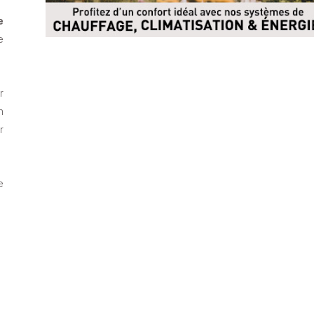
e
e
r
n
r
e