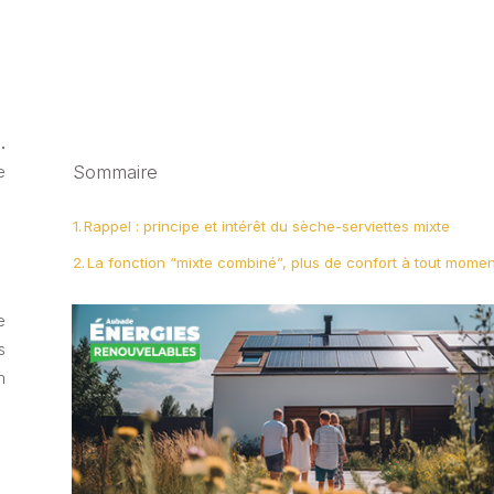
.
Sommaire
e
Rappel : principe et intérêt du sèche-serviettes mixte
La fonction “mixte combiné”, plus de confort à tout momen
e
s
n