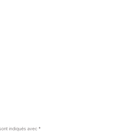
PANNEAU SOLAIRE AÉROTHERMIQUE : QU'EST-CE QUE C'EST ?
20 mai 2025
sont indiqués avec
*